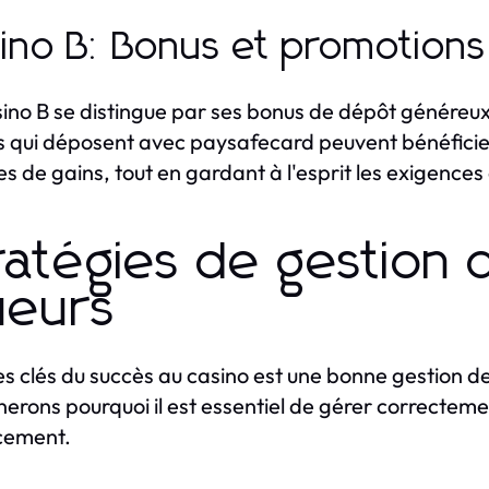
ino B: Bonus et promotions 
ino B se distingue par ses bonus de dépôt généreu
s qui déposent avec paysafecard peuvent bénéficier 
s de gains, tout en gardant à l'esprit les exigences
ratégies de gestion 
ueurs
s clés du succès au casino est une bonne gestion de
erons pourquoi il est essentiel de gérer correcteme
cement.