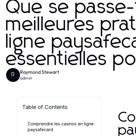
Que se passe-t-
meilleures pra
ligne paysafec
essentielles 
Raymond Stewart
R
admin
Table of Contents
Co
Comprendre les casinos en ligne
pa
paysafecard