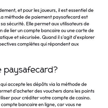
ement, et pour les joueurs, il est essentiel de
. La méthode de paiement paysafecard est
sa sécurité. Elle permet aux utilisateurs de
 de lier un compte bancaire ou une carte de
ratique et sécurisée. Quand il s'agit d'explorer
pectives complètes qui répondent aux
ne paysafecard?
 qui accepte les dépôts via la méthode de
met d'acheter des vouchers dans les points
iliser pour créditer votre compte de casino.
re compte bancaire en ligne, car vous ne