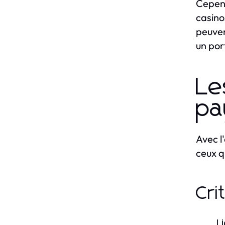
Cepend
casino
peuven
un por
Le
pa
Avec l
ceux q
Cri
L