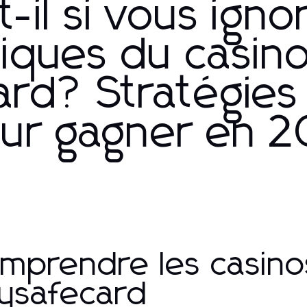
il si vous igno
tiques du casin
ard? Stratégies
pour gagner en 
mprendre les casinos
ysafecard