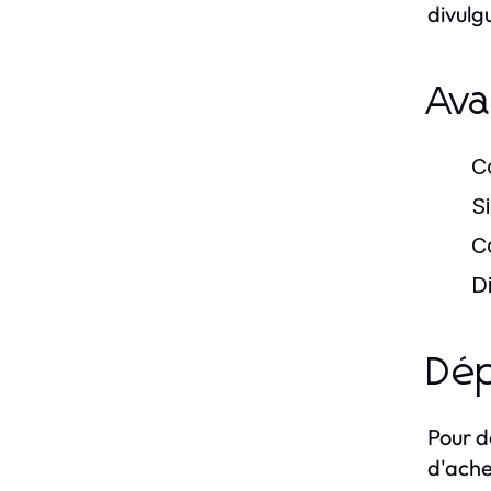
divulg
Ava
Co
S
C
D
Dép
Pour d
d'ache