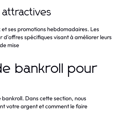
attractives
x et ses promotions hebdomadaires. Les
d'offres spécifiques visant à améliorer leurs
 de mise
de bankroll pour
 bankroll. Dans cette section, nous
nt votre argent et comment le faire