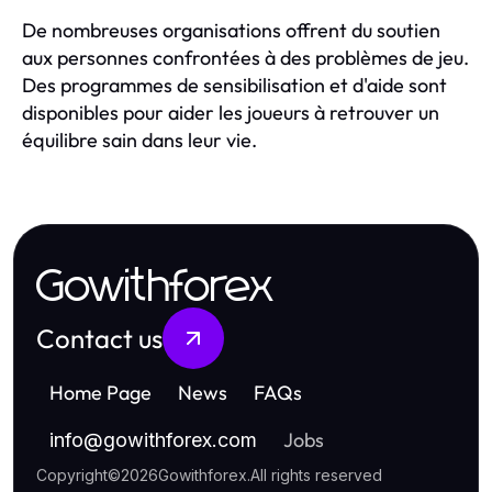
De nombreuses organisations offrent du soutien
aux personnes confrontées à des problèmes de jeu.
Des programmes de sensibilisation et d'aide sont
disponibles pour aider les joueurs à retrouver un
équilibre sain dans leur vie.
Gowithforex
Contact us
Home Page
News
FAQs
Jobs
info
@
gowithforex.com
Copyright
©
2026
Gowithforex
.
All rights reserved