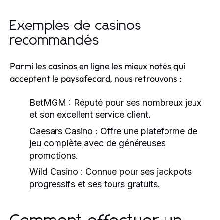
Exemples de casinos
recommandés
Parmi les casinos en ligne les mieux notés qui
acceptent le paysafecard, nous retrouvons :
BetMGM :
Réputé pour ses nombreux jeux
et son excellent service client.
Caesars Casino :
Offre une plateforme de
jeu complète avec de généreuses
promotions.
Wild Casino :
Connue pour ses jackpots
progressifs et ses tours gratuits.