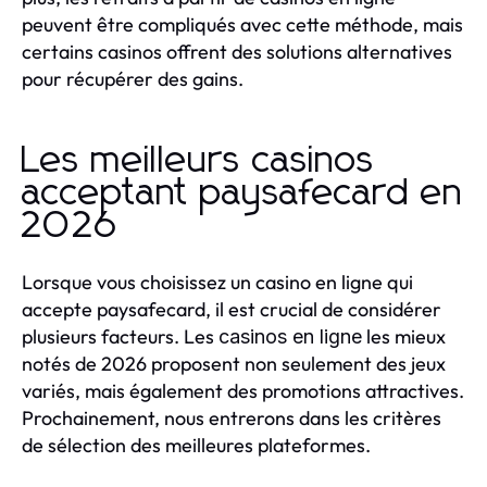
peuvent être compliqués avec cette méthode, mais
certains casinos offrent des solutions alternatives
pour récupérer des gains.
Les meilleurs casinos
acceptant paysafecard en
2026
Lorsque vous choisissez un casino en ligne qui
accepte paysafecard, il est crucial de considérer
plusieurs facteurs. Les
les mieux
casinos en ligne
notés de 2026 proposent non seulement des jeux
variés, mais également des promotions attractives.
Prochainement, nous entrerons dans les critères
de sélection des meilleures plateformes.