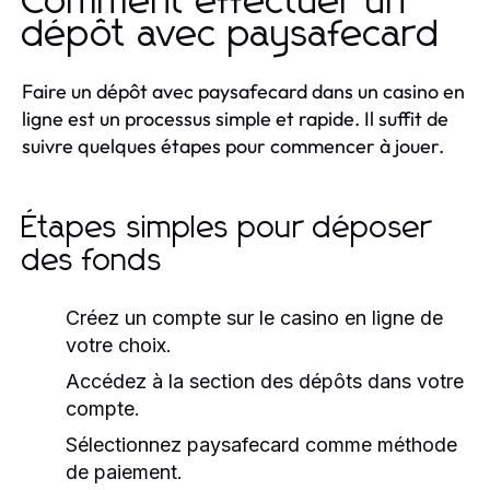
Comment effectuer un
dépôt avec paysafecard
Faire un dépôt avec paysafecard dans un casino en
ligne est un processus simple et rapide. Il suffit de
suivre quelques étapes pour commencer à jouer.
Étapes simples pour déposer
des fonds
Créez un compte sur le casino en ligne de
votre choix.
Accédez à la section des dépôts dans votre
compte.
Sélectionnez paysafecard comme méthode
de paiement.