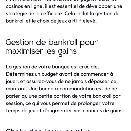
casinos en ligne, il est essentiel de développer une
stratégie de jeu efficace. Cela inclut la gestion de
bankroll et le choix de jeux à RTP élevé.
Gestion de bankroll pour
maximiser les gains
La gestion de votre banque est cruciale.
Déterminez un budget avant de commencer à
jouer, et assurez-vous de ne jamais dépasser ce
montant. Une bonne recommandation est de ne
parier qu'une petite portion de votre bankroll par
session, ce qui vous permet de prolonger votre
temps de jeu et d'augmenter vos chances de gains.