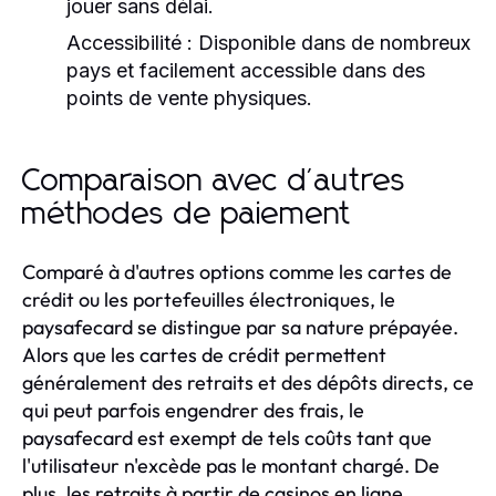
jouer sans délai.
Accessibilité :
Disponible dans de nombreux
pays et facilement accessible dans des
points de vente physiques.
Comparaison avec d'autres
méthodes de paiement
Comparé à d'autres options comme les cartes de
crédit ou les portefeuilles électroniques, le
paysafecard se distingue par sa nature prépayée.
Alors que les cartes de crédit permettent
généralement des retraits et des dépôts directs, ce
qui peut parfois engendrer des frais, le
paysafecard est exempt de tels coûts tant que
l'utilisateur n'excède pas le montant chargé. De
plus, les retraits à partir de casinos en ligne