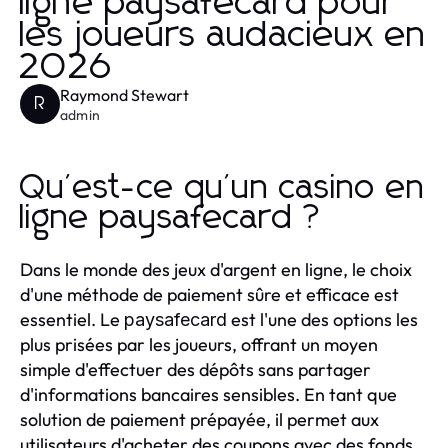
ligne paysafecard pour
les joueurs audacieux en
2026
Raymond Stewart
R
admin
Qu'est-ce qu'un casino en
ligne paysafecard ?
Dans le monde des jeux d'argent en ligne, le choix
d'une méthode de paiement sûre et efficace est
essentiel. Le
est l'une des options les
paysafecard
plus prisées par les joueurs, offrant un moyen
simple d'effectuer des dépôts sans partager
d'informations bancaires sensibles. En tant que
solution de paiement prépayée, il permet aux
utilisateurs d'acheter des coupons avec des fonds