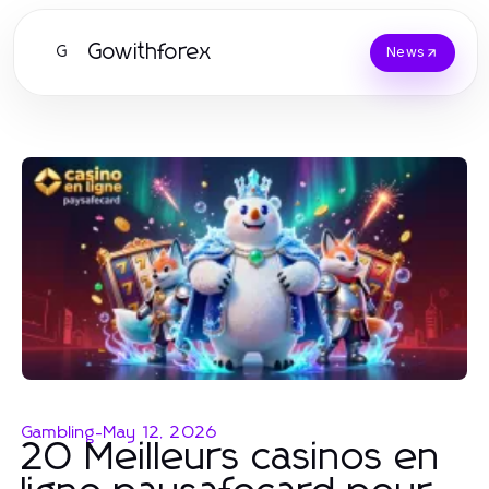
Gowithforex
G
News
Gambling
-
May 12, 2026
20 Meilleurs casinos en