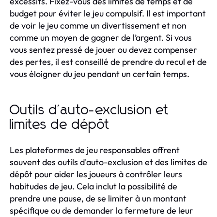
excessifs. Fixez-vous des limites de temps et de
budget pour éviter le jeu compulsif. Il est important
de voir le jeu comme un divertissement et non
comme un moyen de gagner de l’argent. Si vous
vous sentez pressé de jouer ou devez compenser
des pertes, il est conseillé de prendre du recul et de
vous éloigner du jeu pendant un certain temps.
Outils d'auto-exclusion et
limites de dépôt
Les plateformes de jeu responsables offrent
souvent des outils d'auto-exclusion et des limites de
dépôt pour aider les joueurs à contrôler leurs
habitudes de jeu. Cela inclut la possibilité de
prendre une pause, de se limiter à un montant
spécifique ou de demander la fermeture de leur