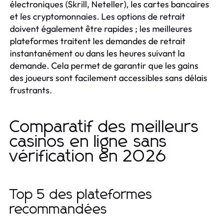
électroniques (Skrill, Neteller), les cartes bancaires
et les cryptomonnaies. Les options de retrait
doivent également être rapides ; les meilleures
plateformes traitent les demandes de retrait
instantanément ou dans les heures suivant la
demande. Cela permet de garantir que les gains
des joueurs sont facilement accessibles sans délais
frustrants.
Comparatif des meilleurs
casinos en ligne sans
vérification en 2026
Top 5 des plateformes
recommandées