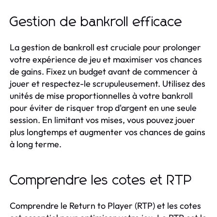
Gestion de bankroll efficace
La gestion de bankroll est cruciale pour prolonger
votre expérience de jeu et maximiser vos chances
de gains. Fixez un budget avant de commencer à
jouer et respectez-le scrupuleusement. Utilisez des
unités de mise proportionnelles à votre bankroll
pour éviter de risquer trop d'argent en une seule
session. En limitant vos mises, vous pouvez jouer
plus longtemps et augmenter vos chances de gains
à long terme.
Comprendre les cotes et RTP
Comprendre le Return to Player (RTP) et les cotes