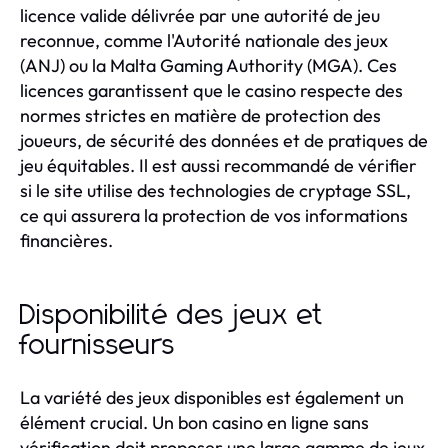
licence valide délivrée par une autorité de jeu
reconnue, comme l'Autorité nationale des jeux
(ANJ) ou la Malta Gaming Authority (MGA). Ces
licences garantissent que le casino respecte des
normes strictes en matière de protection des
joueurs, de sécurité des données et de pratiques de
jeu équitables. Il est aussi recommandé de vérifier
si le site utilise des technologies de cryptage SSL,
ce qui assurera la protection de vos informations
financières.
Disponibilité des jeux et
fournisseurs
La variété des jeux disponibles est également un
élément crucial. Un bon casino en ligne sans
vérification doit proposer une large gamme de jeux