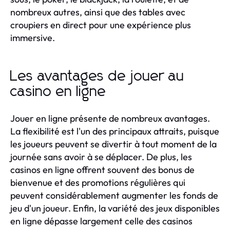
nombreux autres, ainsi que des tables avec
croupiers en direct pour une expérience plus
immersive.
Les avantages de jouer au
casino en ligne
Jouer en ligne présente de nombreux avantages.
La flexibilité est l'un des principaux attraits, puisque
les joueurs peuvent se divertir à tout moment de la
journée sans avoir à se déplacer. De plus, les
casinos en ligne offrent souvent des bonus de
bienvenue et des promotions régulières qui
peuvent considérablement augmenter les fonds de
jeu d'un joueur. Enfin, la variété des jeux disponibles
en ligne dépasse largement celle des casinos