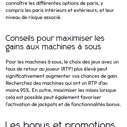
connaître les différentes options de paris, y
compris les paris intérieurs et extérieurs, et leur
niveau de risque associé.
Conseils pour maximiser les
gains aux machines à sous
Pour les machines à sous, le choix des jeux avec un
taux de retour au joueur (RTP) plus élevé peut
significativement augmenter vos chances de gain.
Recherchez des machines qui ont un RTP d'au
moins 95%. En outre, maximiser les mises lorsque
cela est possible peut également favoriser
l'activation de jackpots et de fonctionnalités bonus.
Les bonus et promotions