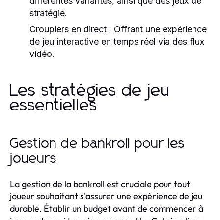
différentes variantes, ainsi que des jeux de
stratégie.
Croupiers en direct
: Offrant une expérience
de jeu interactive en temps réel via des flux
vidéo.
Les stratégies de jeu
essentielles
Gestion de bankroll pour les
joueurs
La gestion de la bankroll est cruciale pour tout
joueur souhaitant s'assurer une expérience de jeu
durable. Établir un budget avant de commencer à