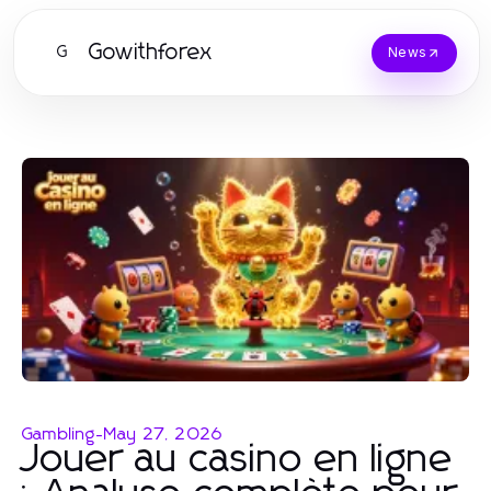
Gowithforex
G
News
Gambling
-
May 27, 2026
Jouer au casino en ligne