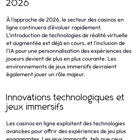
2026
À l'approche de 2026, le secteur des casinos en
ligne continuera d'évoluer rapidement.
L'introduction de technologies de réalité virtuelle
et augmentée est déjà en cours, et l'inclusion de
l'IA pour une personnalisation des expériences des
joueurs devient de plus en plus courante. Les
environnements de jeux immersifs devraient
également jouer un rôle majeur.
Innovations technologiques et
jeux immersifs
Les casinos en ligne exploitent des technologies
avancées pour offrir des expériences de jeu plus
engageantes. Les jeux immersifs, tels que ceux