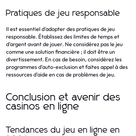
Pratiques de jeu responsable
Il est essentiel d'adopter des pratiques de jeu
responsable. Établissez des limites de temps et
d'argent avant de jouer. Ne considérez pas le jeu
comme une solution financière ; il doit être un
divertissement. En cas de besoin, considérez les
programmes d'auto-exclusion et faites appel à des
ressources d'aide en cas de problèmes de jeu.
Conclusion et avenir des
casinos en ligne
Tendances du jeu en ligne en