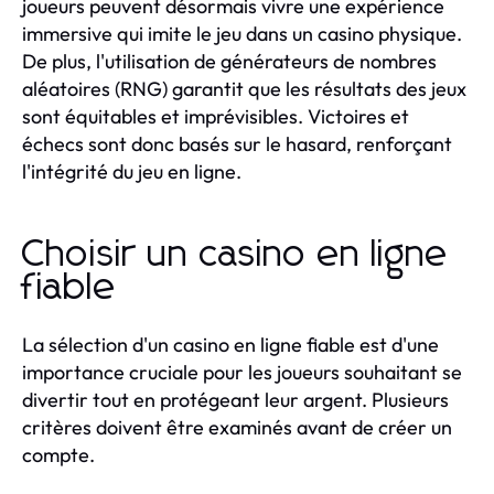
joueurs peuvent désormais vivre une expérience
immersive qui imite le jeu dans un casino physique.
De plus, l'utilisation de générateurs de nombres
aléatoires (RNG) garantit que les résultats des jeux
sont équitables et imprévisibles. Victoires et
échecs sont donc basés sur le hasard, renforçant
l'intégrité du jeu en ligne.
Choisir un casino en ligne
fiable
La sélection d'un casino en ligne fiable est d'une
importance cruciale pour les joueurs souhaitant se
divertir tout en protégeant leur argent. Plusieurs
critères doivent être examinés avant de créer un
compte.