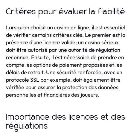
Critères pour évaluer la fiabilité
Lorsqu'on choisit un casino en ligne, il est essentiel
de vérifier certains critères clés. Le premier est la
présence d'une licence valide; un casino sérieux
doit être autorisé par une autorité de régulation
reconnue. Ensuite, il est nécessaire de prendre en
compte les options de paiement proposées et les
délais de retrait. Une sécurité renforcée, avec un
protocole SSL par exemple, doit également être
vérifiée pour assurer la protection des données
personnelles et financières des joueurs.
Importance des licences et des
régulations