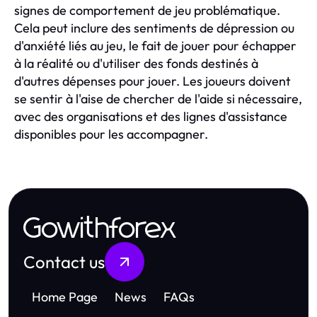
signes de comportement de jeu problématique.
Cela peut inclure des sentiments de dépression ou
d'anxiété liés au jeu, le fait de jouer pour échapper
à la réalité ou d'utiliser des fonds destinés à
d'autres dépenses pour jouer. Les joueurs doivent
se sentir à l'aise de chercher de l'aide si nécessaire,
avec des organisations et des lignes d'assistance
disponibles pour les accompagner.
Gowithforex
Contact us
Home Page
News
FAQs