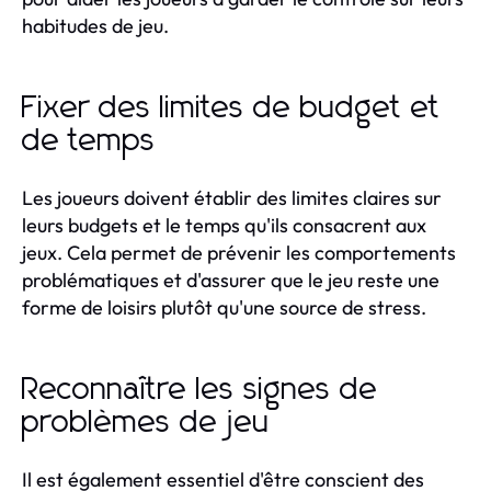
habitudes de jeu.
Fixer des limites de budget et
de temps
Les joueurs doivent établir des limites claires sur
leurs budgets et le temps qu'ils consacrent aux
jeux. Cela permet de prévenir les comportements
problématiques et d'assurer que le jeu reste une
forme de loisirs plutôt qu'une source de stress.
Reconnaître les signes de
problèmes de jeu
Il est également essentiel d'être conscient des