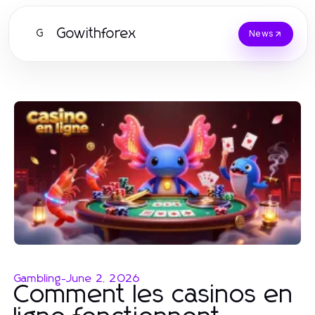
Gowithforex
G
News
Gambling
-
June 2, 2026
Comment les casinos en