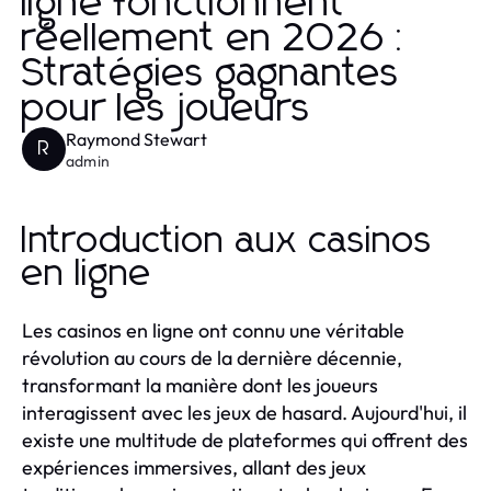
ligne fonctionnent
réellement en 2026 :
Stratégies gagnantes
pour les joueurs
Raymond Stewart
R
admin
Introduction aux casinos
en ligne
Les casinos en ligne ont connu une véritable
révolution au cours de la dernière décennie,
transformant la manière dont les joueurs
interagissent avec les jeux de hasard. Aujourd'hui, il
existe une multitude de plateformes qui offrent des
expériences immersives, allant des jeux