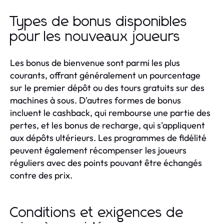
Types de bonus disponibles
pour les nouveaux joueurs
Les bonus de bienvenue sont parmi les plus
courants, offrant généralement un pourcentage
sur le premier dépôt ou des tours gratuits sur des
machines à sous. D'autres formes de bonus
incluent le cashback, qui rembourse une partie des
pertes, et les bonus de recharge, qui s'appliquent
aux dépôts ultérieurs. Les programmes de fidélité
peuvent également récompenser les joueurs
réguliers avec des points pouvant être échangés
contre des prix.
Conditions et exigences de