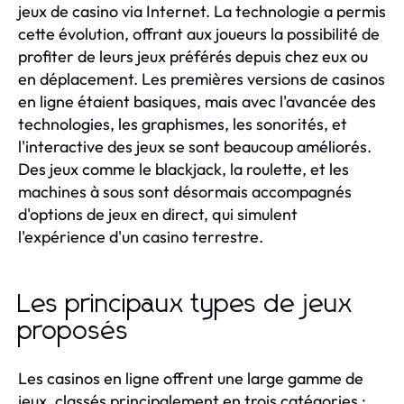
jeux de casino via Internet. La technologie a permis
cette évolution, offrant aux joueurs la possibilité de
profiter de leurs jeux préférés depuis chez eux ou
en déplacement. Les premières versions de casinos
en ligne étaient basiques, mais avec l'avancée des
technologies, les graphismes, les sonorités, et
l'interactive des jeux se sont beaucoup améliorés.
Des jeux comme le blackjack, la roulette, et les
machines à sous sont désormais accompagnés
d'options de jeux en direct, qui simulent
l'expérience d'un casino terrestre.
Les principaux types de jeux
proposés
Les casinos en ligne offrent une large gamme de
jeux, classés principalement en trois catégories :