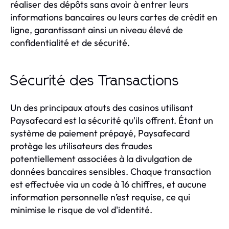
réaliser des dépôts sans avoir à entrer leurs
informations bancaires ou leurs cartes de crédit en
ligne, garantissant ainsi un niveau élevé de
confidentialité et de sécurité.
Sécurité des Transactions
Un des principaux atouts des casinos utilisant
Paysafecard est la sécurité qu'ils offrent. Étant un
système de paiement prépayé, Paysafecard
protège les utilisateurs des fraudes
potentiellement associées à la divulgation de
données bancaires sensibles. Chaque transaction
est effectuée via un code à 16 chiffres, et aucune
information personnelle n’est requise, ce qui
minimise le risque de vol d'identité.