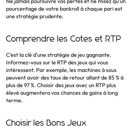
Ne jamais poursuivre vos pertes et ne misez qu'un
pourcentage de votre bankroll à chaque pari est
une stratégie prudente.
Comprendre les Cotes et RTP
C'est la clé d'une stratégie de jeu gagnante.
Informez-vous sur le RTP des jeux qui vous
intéressent. Par exemple, les machines à sous
peuvent avoir des taux de retour allant de 85 % à
plus de 97 %. Choisir des jeux avec un RTP plus
élevé augmentera vos chances de gains à long
terme.
Choisir les Bons Jeux