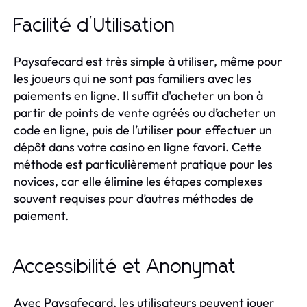
Facilité d’Utilisation
Paysafecard est très simple à utiliser, même pour
les joueurs qui ne sont pas familiers avec les
paiements en ligne. Il suffit d'acheter un bon à
partir de points de vente agréés ou d’acheter un
code en ligne, puis de l’utiliser pour effectuer un
dépôt dans votre casino en ligne favori. Cette
méthode est particulièrement pratique pour les
novices, car elle élimine les étapes complexes
souvent requises pour d’autres méthodes de
paiement.
Accessibilité et Anonymat
Avec Paysafecard, les utilisateurs peuvent jouer