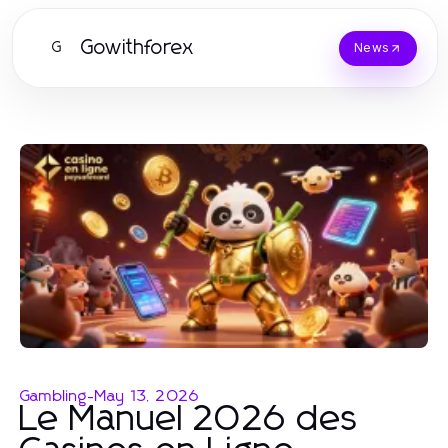
Gowithforex
G
News
Gambling
-
May 13, 2026
Le Manuel 2026 des