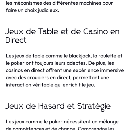
les mécanismes des différentes machines pour
faire un choix judicieux.
Jeux de Table et de Casino en
Direct
Les jeux de table comme le blackjack, la roulette et
le poker ont toujours leurs adeptes. De plus, les
casinos en direct offrent une expérience immersive
avec des croupiers en direct, permettant une
interaction véritable qui enrichit le jeu.
Jeux de Hasard et Stratégie
Les jeux comme le poker nécessitent un mélange
de compétences et de chance. Comprendre les