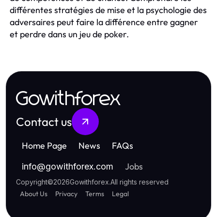
différentes stratégies de mise et la psychologie des
adversaires peut faire la différence entre gagner
et perdre dans un jeu de poker.
Gowithforex
Contact us
Home Page
News
FAQs
Jobs
info
@
gowithforex.com
Copyright
©
2026
Gowithforex
.
All rights reserved
About Us
Privacy
Terms
Legal