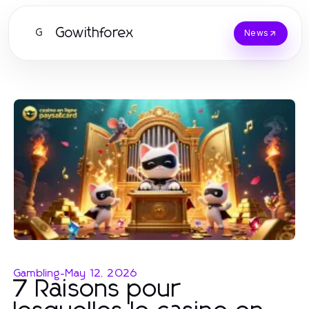
Gowithforex
G
News
Gambling
-
May 12, 2026
7 Raisons pour