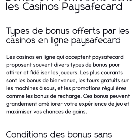
les Casinos Paysafecard
Types de bonus offerts par les
casinos en ligne paysafecard
Les casinos en ligne qui acceptent paysafecard
proposent souvent divers types de bonus pour
attirer et fidéliser les joueurs. Les plus courants
sont les bonus de bienvenue, les tours gratuits sur
les machines à sous, et les promotions régulières
comme les bonus de recharge. Ces bonus peuvent
grandement améliorer votre expérience de jeu et
maximiser vos chances de gains.
Conditions des bonus sans