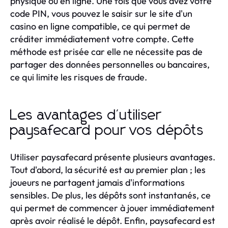
physique ou en ligne. Une fois que vous avez votre
code PIN, vous pouvez le saisir sur le site d'un
casino en ligne compatible, ce qui permet de
créditer immédiatement votre compte. Cette
méthode est prisée car elle ne nécessite pas de
partager des données personnelles ou bancaires,
ce qui limite les risques de fraude.
Les avantages d'utiliser
paysafecard pour vos dépôts
Utiliser paysafecard présente plusieurs avantages.
Tout d'abord, la sécurité est au premier plan ; les
joueurs ne partagent jamais d'informations
sensibles. De plus, les dépôts sont instantanés, ce
qui permet de commencer à jouer immédiatement
après avoir réalisé le dépôt. Enfin, paysafecard est