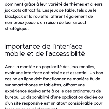
dominent grâce à leur variété de thèmes et à leurs
jackpots attractifs. Les jeux de table, tels que le
blackjack et la roulette, attirent également de
nombreux joueurs en raison de leur aspect
stratégique.
Importance de l'interface
mobile et de l'accessibilité
Avec la montée en popularité des jeux mobiles,
avoir une interface optimisée est essentiel. Un bon
casino en ligne doit fonctionner de manière fluide
sur smartphones et tablettes, offrant une
expérience équivalente à celle des ordinateurs de
bureau. La disponibilité d'une application dédiée ou
d'un site responsive est un atout considérable pour