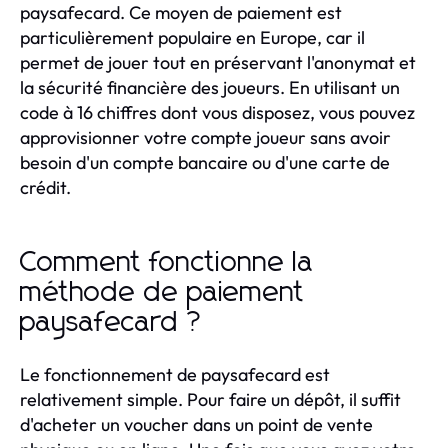
paysafecard. Ce moyen de paiement est
particulièrement populaire en Europe, car il
permet de jouer tout en préservant l'anonymat et
la sécurité financière des joueurs. En utilisant un
code à 16 chiffres dont vous disposez, vous pouvez
approvisionner votre compte joueur sans avoir
besoin d'un compte bancaire ou d'une carte de
crédit.
Comment fonctionne la
méthode de paiement
paysafecard ?
Le fonctionnement de paysafecard est
relativement simple. Pour faire un dépôt, il suffit
d'acheter un voucher dans un point de vente