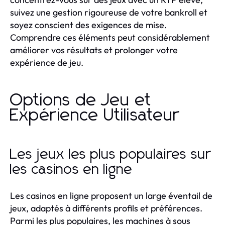
suivez une gestion rigoureuse de votre bankroll et
soyez conscient des exigences de mise.
Comprendre ces éléments peut considérablement
améliorer vos résultats et prolonger votre
expérience de jeu.
Options de Jeu et
Expérience Utilisateur
Les jeux les plus populaires sur
les casinos en ligne
Les casinos en ligne proposent un large éventail de
jeux, adaptés à différents profils et préférences.
Parmi les plus populaires, les machines à sous