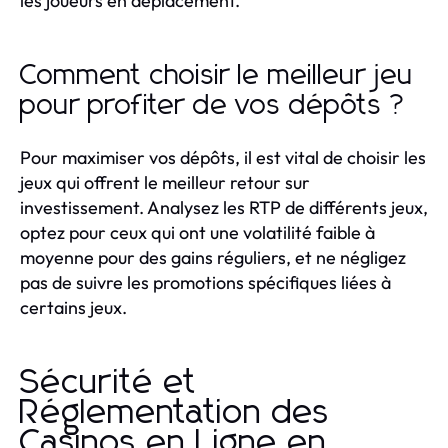
les joueurs en déplacement.
Comment choisir le meilleur jeu
pour profiter de vos dépôts ?
Pour maximiser vos dépôts, il est vital de choisir les
jeux qui offrent le meilleur retour sur
investissement. Analysez les RTP de différents jeux,
optez pour ceux qui ont une volatilité faible à
moyenne pour des gains réguliers, et ne négligez
pas de suivre les promotions spécifiques liées à
certains jeux.
Sécurité et
Réglementation des
Casinos en Ligne en