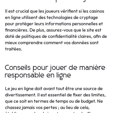
Il est crucial que les joueurs vérifient si les casinos
en ligne utilisent des technologies de cryptage
pour protéger leurs informations personnelles et
financières. De plus, assurez-vous que le site est
doté de politiques de confidentialité claires, afin de
mieux comprendre comment vos données sont
traitées.
Conseils pour jouer de manière
responsable en ligne
Le jeu en ligne doit avant tout être une source de
divertissement. Il est essentiel de fixer des limites,
que ce soit en termes de temps ou de budget. Ne
chassez jamais vos pertes ; au lieu de cela,