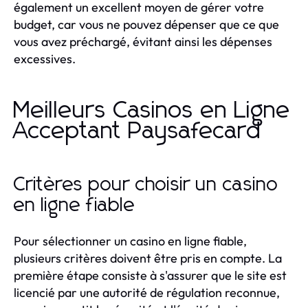
également un excellent moyen de gérer votre
budget, car vous ne pouvez dépenser que ce que
vous avez préchargé, évitant ainsi les dépenses
excessives.
Meilleurs Casinos en Ligne
Acceptant Paysafecard
Critères pour choisir un casino
en ligne fiable
Pour sélectionner un casino en ligne fiable,
plusieurs critères doivent être pris en compte. La
première étape consiste à s'assurer que le site est
licencié par une autorité de régulation reconnue,