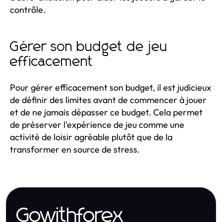
contrôle.
Gérer son budget de jeu
efficacement
Pour gérer efficacement son budget, il est judicieux
de définir des limites avant de commencer à jouer
et de ne jamais dépasser ce budget. Cela permet
de préserver l'expérience de jeu comme une
activité de loisir agréable plutôt que de la
transformer en source de stress.
Gowithforex