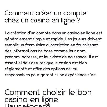
Comment créer un compte
chez un casino en ligne ?
La création d'un compte dans un casino en ligne est
généralement simple et rapide. Les joueurs doivent
remplir un formulaire d'inscription en fournissant
des informations de base comme leur nom,
prénom, adresse, et leur date de naissance. Il est
essentiel de s'assurer que le casino est bien
réglementé et offre des options de jeu
responsables pour garantir une expérience sûre.
Comment choisir le bon
casino en ligne
Paysafecard