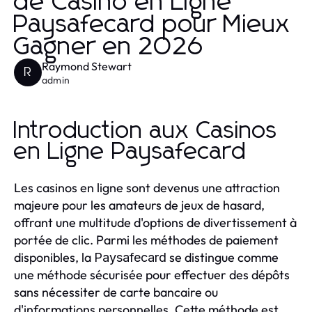
de Casino en Ligne
Paysafecard pour Mieux
Gagner en 2026
Raymond Stewart
R
admin
Introduction aux Casinos
en Ligne Paysafecard
Les casinos en ligne sont devenus une attraction
majeure pour les amateurs de jeux de hasard,
offrant une multitude d'options de divertissement à
portée de clic. Parmi les méthodes de paiement
disponibles, la
se distingue comme
Paysafecard
une méthode sécurisée pour effectuer des dépôts
sans nécessiter de carte bancaire ou
d'informations personnelles. Cette méthode est