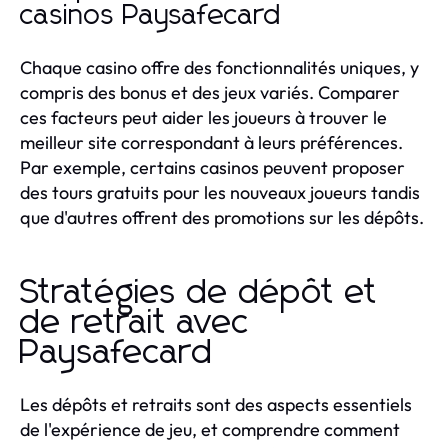
casinos Paysafecard
Chaque casino offre des fonctionnalités uniques, y
compris des bonus et des jeux variés. Comparer
ces facteurs peut aider les joueurs à trouver le
meilleur site correspondant à leurs préférences.
Par exemple, certains casinos peuvent proposer
des tours gratuits pour les nouveaux joueurs tandis
que d'autres offrent des promotions sur les dépôts.
Stratégies de dépôt et
de retrait avec
Paysafecard
Les dépôts et retraits sont des aspects essentiels
de l'expérience de jeu, et comprendre comment