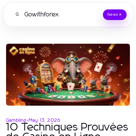
Gowithforex
G
News
Gambling
-
May 13, 2026
10 Techniques Prouvées