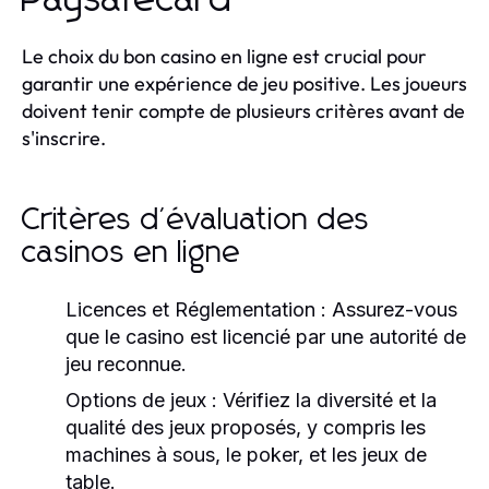
Le choix du bon casino en ligne est crucial pour
garantir une expérience de jeu positive. Les joueurs
doivent tenir compte de plusieurs critères avant de
s'inscrire.
Critères d'évaluation des
casinos en ligne
Licences et Réglementation :
Assurez-vous
que le casino est licencié par une autorité de
jeu reconnue.
Options de jeux :
Vérifiez la diversité et la
qualité des jeux proposés, y compris les
machines à sous, le poker, et les jeux de
table.