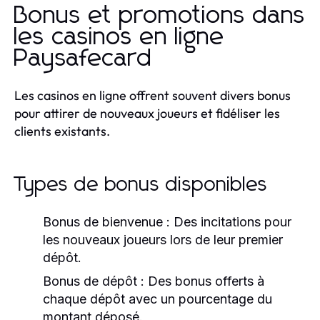
Bonus et promotions dans
les casinos en ligne
Paysafecard
Les casinos en ligne offrent souvent divers bonus
pour attirer de nouveaux joueurs et fidéliser les
clients existants.
Types de bonus disponibles
Bonus de bienvenue :
Des incitations pour
les nouveaux joueurs lors de leur premier
dépôt.
Bonus de dépôt :
Des bonus offerts à
chaque dépôt avec un pourcentage du
montant déposé.