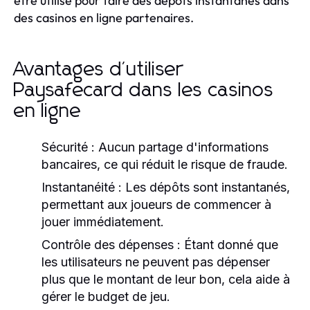
être utilisé pour faire des dépôts instantanés dans
des casinos en ligne partenaires.
Avantages d'utiliser
Paysafecard dans les casinos
en ligne
Sécurité :
Aucun partage d'informations
bancaires, ce qui réduit le risque de fraude.
Instantanéité :
Les dépôts sont instantanés,
permettant aux joueurs de commencer à
jouer immédiatement.
Contrôle des dépenses :
Étant donné que
les utilisateurs ne peuvent pas dépenser
plus que le montant de leur bon, cela aide à
gérer le budget de jeu.