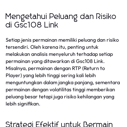
Mengetahui Peluang dan Risiko
di Gsc108 Link
Setiap jenis permainan memiliki peluang dan risiko
tersendiri. Oleh karena itu, penting untuk
melakukan analisis menyeluruh terhadap setiap
permainan yang ditawarkan di Gsc108 Link.
Misalnya, permainan dengan RTP (Return to
Player) yang lebih tinggi sering kali lebih
menguntungkan dalam jangka panjang, sementara
permainan dengan volatilitas tinggi memberikan
peluang besar tetapi juga risiko kehilangan yang
lebih signifikan.
Strategi Efektif untuk Bermain