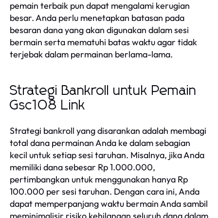
pemain terbaik pun dapat mengalami kerugian
besar. Anda perlu menetapkan batasan pada
besaran dana yang akan digunakan dalam sesi
bermain serta mematuhi batas waktu agar tidak
terjebak dalam permainan berlama-lama.
Strategi Bankroll untuk Pemain
Gsc108 Link
Strategi bankroll yang disarankan adalah membagi
total dana permainan Anda ke dalam sebagian
kecil untuk setiap sesi taruhan. Misalnya, jika Anda
memiliki dana sebesar Rp 1.000.000,
pertimbangkan untuk menggunakan hanya Rp
100.000 per sesi taruhan. Dengan cara ini, Anda
dapat memperpanjang waktu bermain Anda sambil
meminimalisir risiko kehilangan seluruh dana dalam