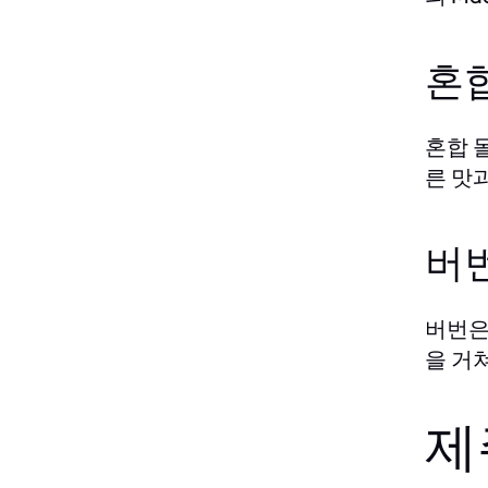
혼
혼합 
른 맛과
버
버번은
을 거
제