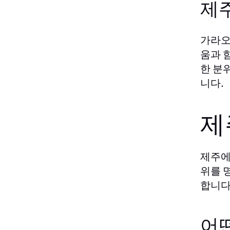
제
가라오
움과 
한 분
니다.
제
제주에
위를 
합니다
어