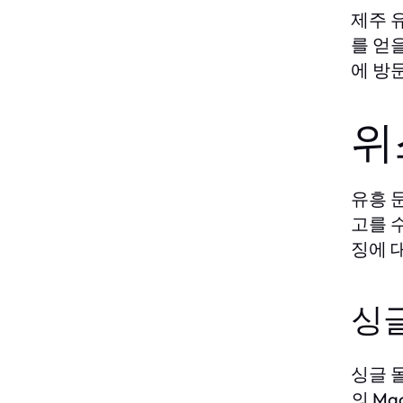
제주 
를 얻
에 방
위
유흥 
고를 
징에 
싱
싱글 
의 Ma