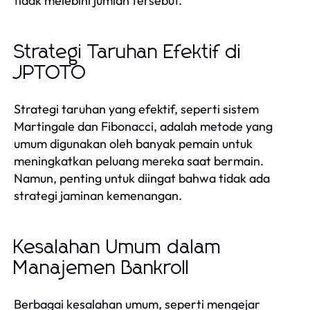
tidak melebihi jumlah tersebut.
Strategi Taruhan Efektif di
JPTOTO
Strategi taruhan yang efektif, seperti sistem
Martingale dan Fibonacci, adalah metode yang
umum digunakan oleh banyak pemain untuk
meningkatkan peluang mereka saat bermain.
Namun, penting untuk diingat bahwa tidak ada
strategi jaminan kemenangan.
Kesalahan Umum dalam
Manajemen Bankroll
Berbagai kesalahan umum, seperti mengejar