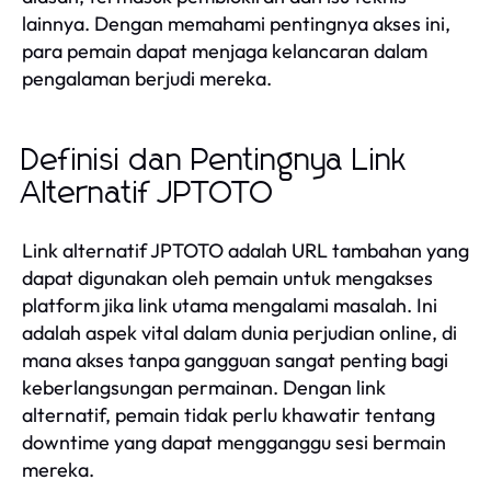
lainnya. Dengan memahami pentingnya akses ini,
para pemain dapat menjaga kelancaran dalam
pengalaman berjudi mereka.
Definisi dan Pentingnya Link
Alternatif JPTOTO
Link alternatif JPTOTO adalah URL tambahan yang
dapat digunakan oleh pemain untuk mengakses
platform jika link utama mengalami masalah. Ini
adalah aspek vital dalam dunia perjudian online, di
mana akses tanpa gangguan sangat penting bagi
keberlangsungan permainan. Dengan link
alternatif, pemain tidak perlu khawatir tentang
downtime yang dapat mengganggu sesi bermain
mereka.