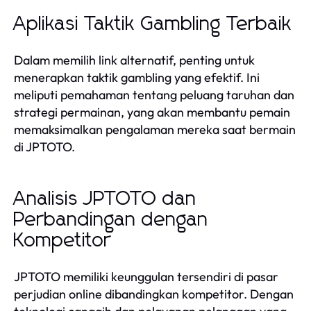
Aplikasi Taktik Gambling Terbaik
Dalam memilih link alternatif, penting untuk
menerapkan taktik gambling yang efektif. Ini
meliputi pemahaman tentang peluang taruhan dan
strategi permainan, yang akan membantu pemain
memaksimalkan pengalaman mereka saat bermain
di JPTOTO.
Analisis JPTOTO dan
Perbandingan dengan
Kompetitor
JPTOTO memiliki keunggulan tersendiri di pasar
perjudian online dibandingkan kompetitor. Dengan