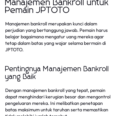
Manajemen Bankroll untuk
Pemain JPTOTO
Manajemen bankroll merupakan kunci dalam
perjudian yang bertanggung jawab. Pemain harus
belajar bagaimana mengatur uang mereka agar
tetap dalam batas yang wajar selama bermain di
JPTOTO.
Pentingnya Manajemen Bankroll
yang Baik
Dengan manajemen bankroll yang tepat, pemain
dapat menghindari kerugian besar dan mengontrol
pengeluaran mereka. Ini melibatkan penetapan
batas maksimum untuk taruhan serta memastikan