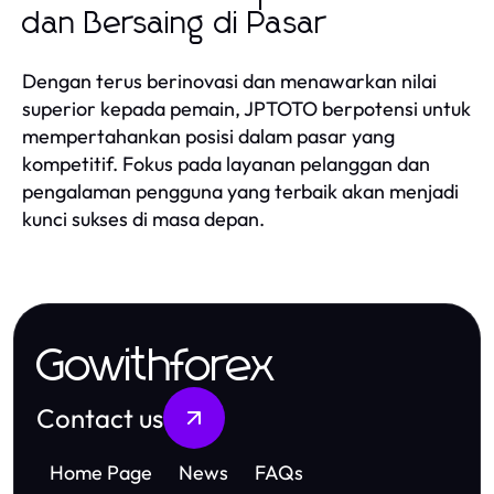
dan Bersaing di Pasar
Dengan terus berinovasi dan menawarkan nilai
superior kepada pemain, JPTOTO berpotensi untuk
mempertahankan posisi dalam pasar yang
kompetitif. Fokus pada layanan pelanggan dan
pengalaman pengguna yang terbaik akan menjadi
kunci sukses di masa depan.
Gowithforex
Contact us
Home Page
News
FAQs